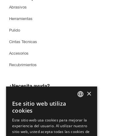
Abrasivos
Herramientas
Pulido
Cintas Técnicas
Accesorios
Recubrimientos
¿Necesita ayuda?
×
Downloads
Ese sitio web utiliza
ENGLISH
Garantía E-Series
cookies
PORTUGUESE
Este sitio web usa cookies para mejorar la
experiencia del usuario. Al utilizar nuestro
ITALIAN
Contactos
sitio web, usted acepta todas las cookies de