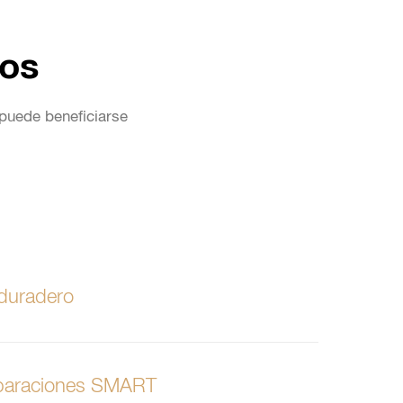
ios
 puede beneficiarse
duradero
eparaciones SMART