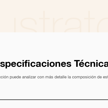
ustrat
specificaciones Técnic
ugerencias de Aplicaci
cción puede analizar con más detalle la composición de es
s las aplicaciones que sugerimos para este producto, en los merc