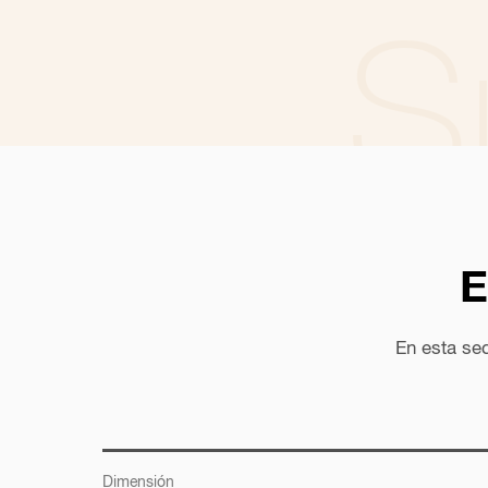
S
E
S
En esta se
Listado de toda
Dimensión