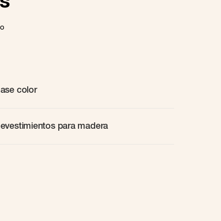
s
to
ase color
evestimientos para madera