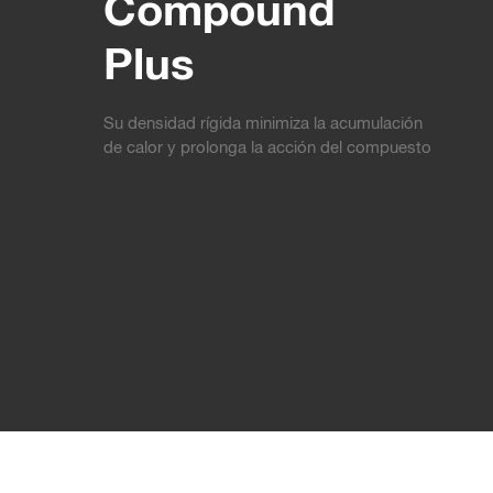
Compound
Plus
Su densidad rígida minimiza la acumulación
de calor y prolonga la acción del compuesto