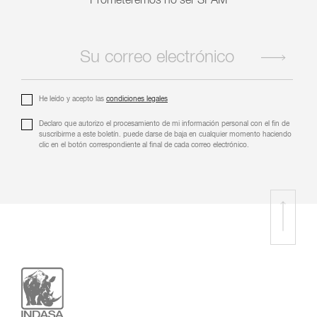
Prometeremos no ser SPAM
Revise el texto;
Revise el texto;
Utilice diferentes palabras clave;
Utilice diferentes palabras clave;
Aumente el campo de búsqueda con menos
Aumente el campo de búsqueda con menos
palabras clave.
palabras clave.
He leído y acepto las
condiciones legales
Declaro que autorizo ​​el procesamiento de mi información personal con el fin de
suscribirme a este boletín. puede darse de baja en cualquier momento haciendo
clic en el botón correspondiente al final de cada correo electrónico.