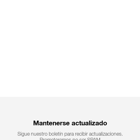
Lo sentimos, no
Lo sentimos, no
encontramos
encontramos
ninguna
ninguna
coincidencia.
coincidencia.
Sugerimos que:
Sugerimos que:
Mantenerse actualizado
Sigue nuestro boletín para recibir actualizaciones.