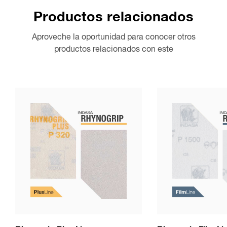
Descargar PDF
Productos relacionados
Documentos
Descargar CSV
Aproveche la oportunidad para conocer otros
productos relacionados con este
ULTRAVENT Brochure.pdf