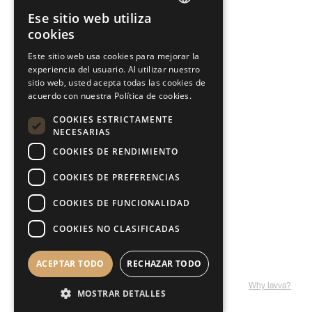
Ese sitio web utiliza
ENGLISH
Garantía E-Series
cookies
PORTUGUESE
Este sitio web usa cookies para mejorar la
experiencia del usuario. Al utilizar nuestro
ITALIAN
Contactos
sitio web, usted acepta todas las cookies de
SPANISH
acuerdo con nuestra Política de cookies.
Estamos aquí para ti
GERMAN
COOKIES ESTRICTAMENTE
NECESARIAS
Síguenos
COOKIES DE RENDIMIENTO
COOKIES DE PREFERENCIAS
COOKIES DE FUNCIONALIDAD
Política de Privacidad
COOKIES NO CLASIFICADAS
Cookies configuration
ACEPTAR TODO
RECHAZAR TODO
© 2025 INDASA. Todos los derechos reservados
Why lavva?
MOSTRAR DETALLES