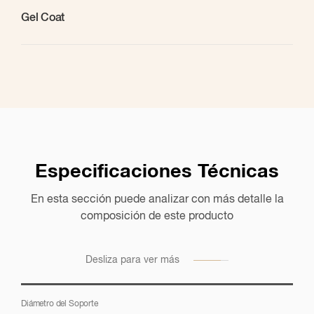
Gel Coat
Especificaciones Técnicas
En esta sección puede analizar con más detalle la
Sugerencias de Aplicación
composición de este producto
Listado de todas las aplicaciones que sugerimos para este
producto, en los mercados en cuestión
Desliza para ver más
Diámetro del Soporte