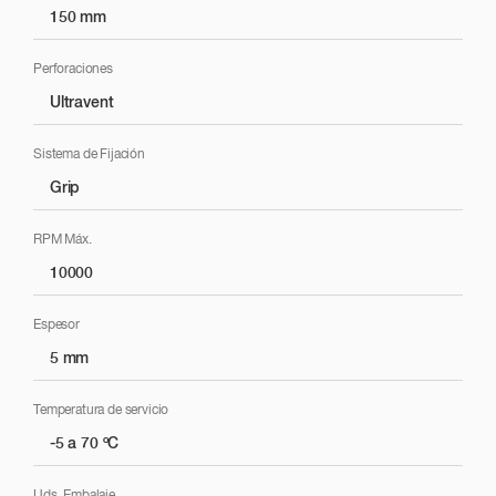
150 mm
Lijado / Preparación
Perforaciones
Ultravent
Lijado fino
Sistema de Fijación
Grip
Lijado para esfumado
RPM Máx.
10000
Acabado final / Rectificado
Espesor
5 mm
Temperatura de servicio
-5 a 70 ºC
Uds. Embalaje