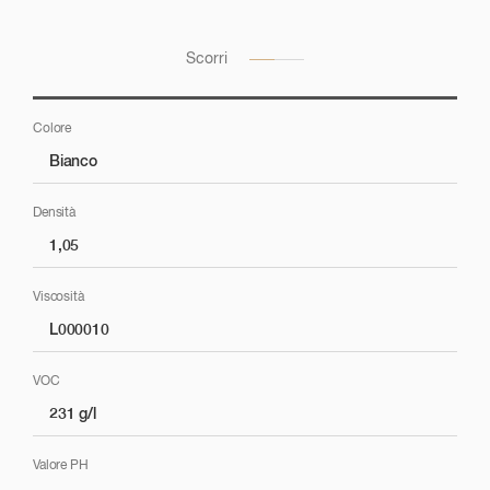
Verifica i suggerimenti applicativi del prodotto in tutti i settori
Scorri
Colore
Lucidatura
Bianco
Densità
Utilizzare con Moppa Tampone Nero
1,05
Viscosità
L000010
VOC
231 g/l
Valore PH