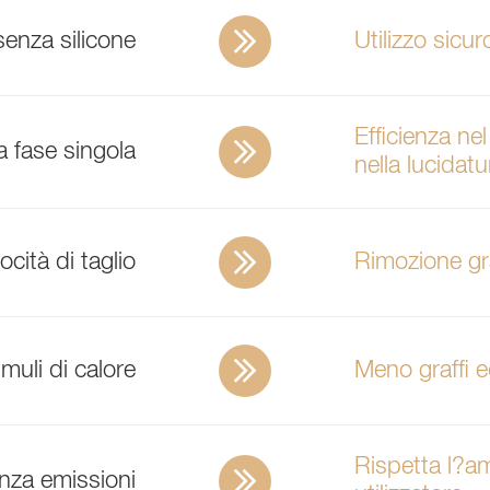
senza silicone
Utilizzo sicur
Efficienza ne
 fase singola
nella lucidatu
cità di taglio
Rimozione gra
muli di calore
Meno graffi 
Rispetta l?am
nza emissioni