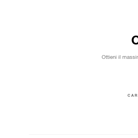
C
Ottieni il massi
CAR