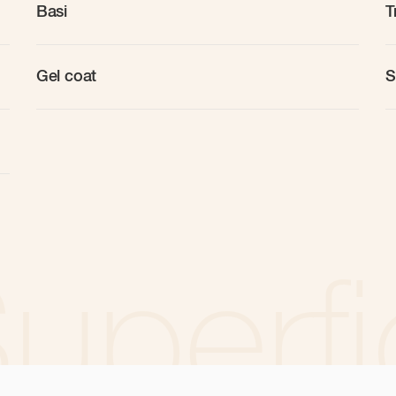
Basi
T
Gel coat
S
uperfi