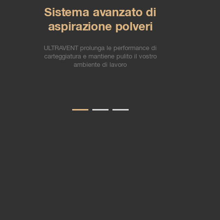
Sistema avanzato di
Prep
aspirazione polveri
ULTRAVENT prolunga le performance di
Grana abra
carteggiatura e mantiene pulito il vostro
preparaz
ambiente di lavoro