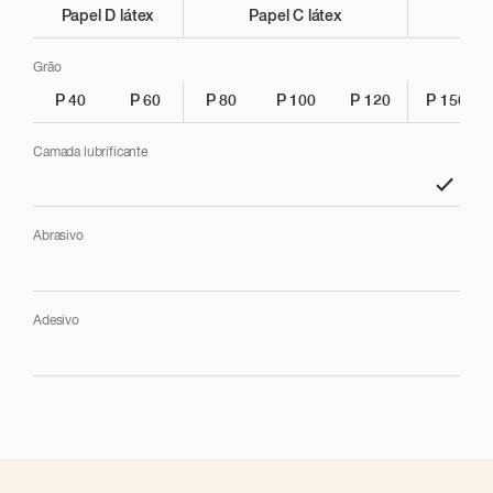
Papel D látex
Papel C látex
Lixagem mais agressiva
Grão
P 40
P 60
P 80
P 100
P 120
P 150
Lixagem / Preparação
Camada lubrificante
Lixagem fina
Abrasivo
Lixagem para disfarce
Adesivo