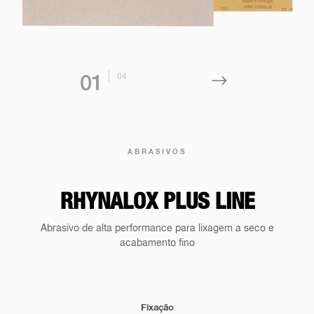
0
4
0
1
ABRASIVOS
RHYNALOX PLUS LINE
Abrasivo de alta performance para lixagem a seco e
acabamento fino
Fixação