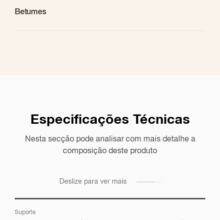
Betumes
Especificações Técnicas
Nesta secção pode analisar com mais detalhe a
Sugestões de Aplicação
composição deste produto
Listagem de todas as aplicações que sugerimos para este
produto, nos mercados em questão
Deslize para ver mais
Suporte