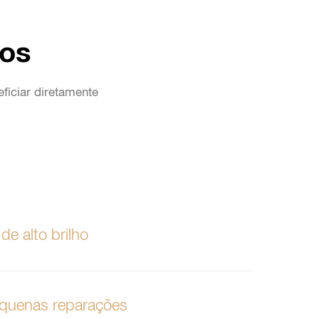
ios
ficiar diretamente
e alto brilho
equenas reparações