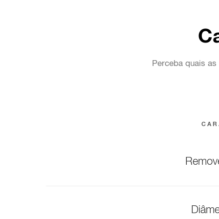
Ca
Perceba quais as 
CAR
Remove
Diâme