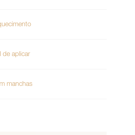
quecimento
l de aplicar
em manchas