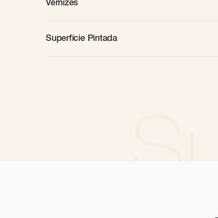
Vernizes
Superfície Pintada
Su