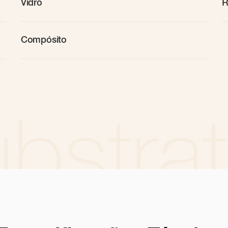
Vidro
R
Compósito
bstra