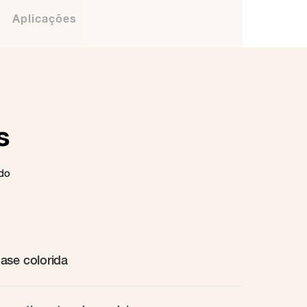
Aplicações
s
ado
ase colorida