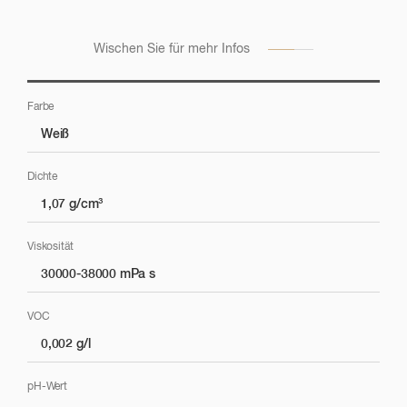
Schauen Sie sich die Anwendungsbeispiele dieses
Produktes für verschiedene Märkte an
Wischen Sie für mehr Infos
Farbe
Weiß
Polieren
Dichte
1,07 g/cm³
Verwendung mit AUTOGLOSS MOP WEISS
Viskosität
30000-38000 mPa s
VOC
0,002 g/l
pH-Wert