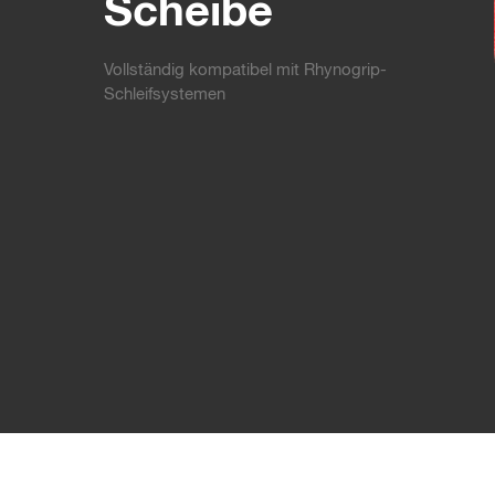
Scheibe
Vollständig kompatibel mit Rhynogrip-
Schleifsystemen