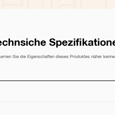
erfläc
echnsiche Spezifikation
Anwendungsbeispiele
Lernen Sie die Eigenschaften dieses Produktes näher kenne
e sich die Anwendungsbeispiele dieses Produktes für verschieden
Feinschleifen
S