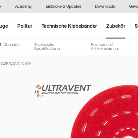
A
Academy
Einblicke & Updates
Downloads
Gewä
uge
Politur
Technische Klebebänder
Zubehör
S
0
Übersicht
Technsiche
Formen und
Spezifikationen
Artikelnummern
ULTRAVENT, 10 MM