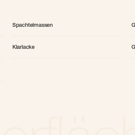
Spachtelmassen
G
Klarlacke
G