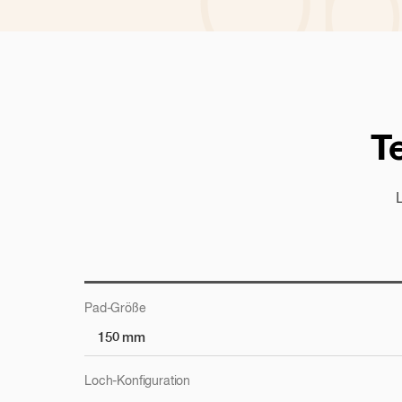
Ob
T
Schauen Si
Pad-Größe
150 mm
Schleifen/Vorbereitung
Loch-Konfiguration