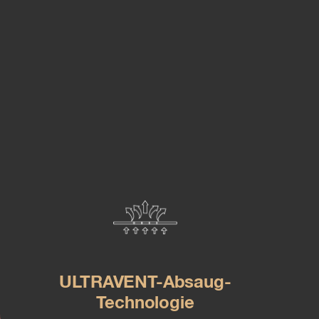
ULTRAVENT-Absaug-
Weich
Technologie
S