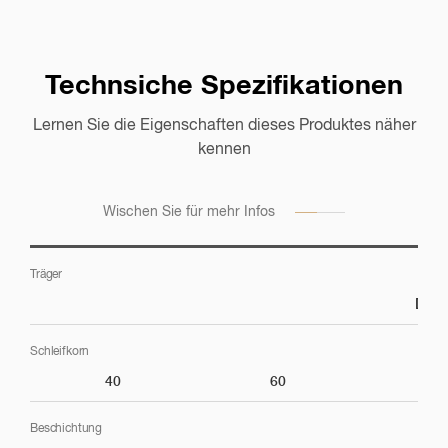
Technsiche Spezifikationen
Lernen Sie die Eigenschaften dieses Produktes näher
Anwendungsbeispiele
kennen
Schauen Sie sich die Anwendungsbeispiele dieses
Produktes für verschiedene Märkte an
Wischen Sie für mehr Infos
Träger
D-Ge
Hochleistungsschleifen
Schleifkorn
40
60
8
Schleifen/Vorbereitung
Beschichtung