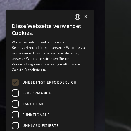
×
Diese Webseite verwendet
ENGLISH
Cookies.
PORTUGUESE
Wir verwenden Cookies, um die
Benutzerfreundlichkeit unserer Website zu
ITALIAN
verbessern. Durch die weitere Nutzung
SPANISH
unserer Webseite stimmen Sie der
Verwendung von Cookies gemäß unserer
GERMAN
Cookie-Richtlinie zu.
UNBEDINGT ERFORDERLICH
PERFORMANCE
TARGETING
FUNKTIONALE
UNKLASSIFIZIERTE