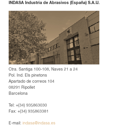
INDASA Industria de Abrasivos (España) S.A.U.
Ctra. Santiga 100-108, Naves 21 a 24
Pol. Ind. Els pinetons
Apartado de correos 104
08291 Ripollet
Barcelona
Tel
:
+(34) 935863030
Fax
:
+(34) 935863381
E-mail
:
indasa@indasa.es