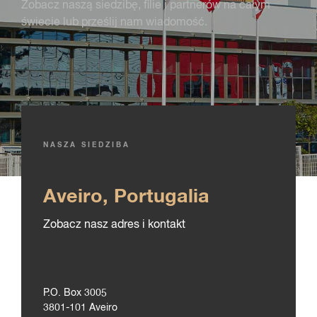
Zobacz naszą siedzibę, filie i partnerów na całym
świecie lub prześlij nam wiadomość.
NASZA SIEDZIBA
Aveiro, Portugalia
Zobacz nasz adres i kontakt
P.O. Box 3005
3801-101 Aveiro