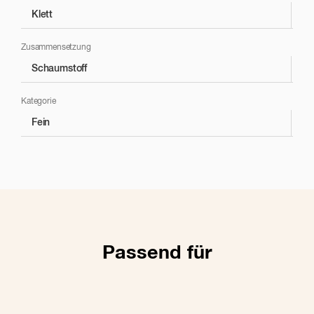
Klett
Kl
Zusammensetzung
Schaumstoff
Sc
Kategorie
Fein
Fe
Passend für