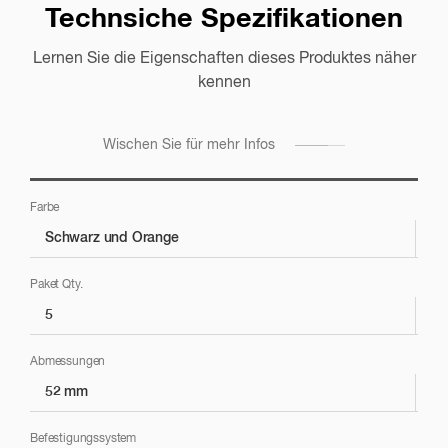
Technsiche Spezifikationen
Lernen Sie die Eigenschaften dieses Produktes näher
Anwendungsbeispiele
kennen
Schauen Sie sich die Anwendungsbeispiele dieses
Produktes für verschiedene Märkte an
Wischen Sie für mehr Infos
Farbe
Schwarz und Orange
Sc
Polieren
Paket Qty.
5
5
Verwendung mit AUTOGLOSS HIGH-GLOSS PLUS
Abmessungen
52 mm
90
Zur Verwendung mit Exzenter-Poliermaschinen
Befestigungssystem